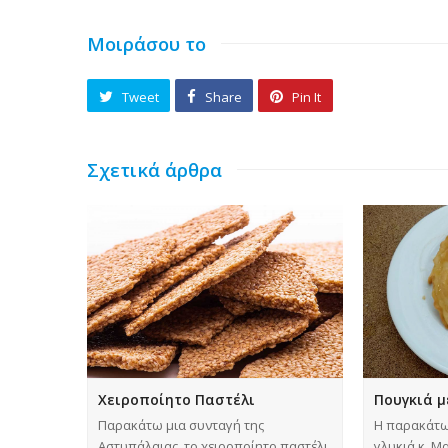
Μοιράσου το
Tweet
Share
Pin It
Σχετικά άρθρα
Χειροποίητο Παστέλι
Πουγκιά μ
Παρακάτω μια συνταγή της
Η παρακάτω 
Αστυπάλαιας, το χειροποίητο παστέλι
γλυκιά κ. 