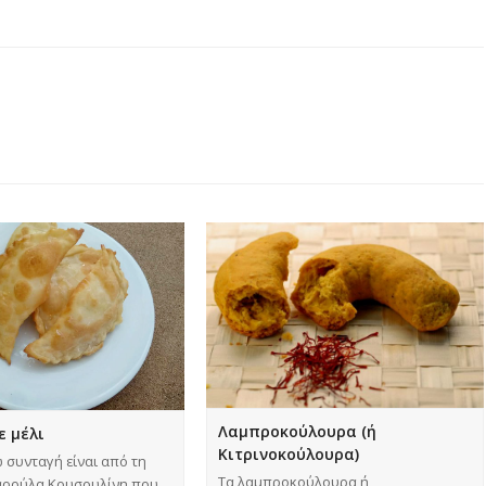
Λαμπροκούλουρα (ή
ε μέλι
Κιτρινοκούλουρα)
συνταγή είναι από τη
Τα λαμπροκούλουρα ή
Μαρούλα Κουσουλίνη που