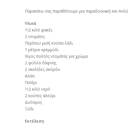
Παρακάτω σας παραθέτουμε μια παραδοσιακή και πολύ 
Υλικά
1\2 κιλό φακές
2 ντομάτες
Περίπου μισή κούπα λάδι
1 μέτριο κρεμμύδι
Λίγος πολτός ντομάτας για χρώμα
2 φύλλα δάφνης
2 σκελίδες σκόρδο
Αλάτι
Πιπέρι
1\2 κιλό νερό
2 κούπες αλεύρι
Δυόσμος
Ξύδι
Εκτέλεση