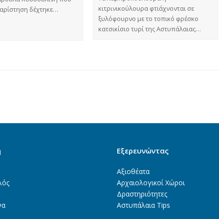
κιτρινικούλουρα φτιάχνονται σε
χαρίστηση δέχτηκε…
ξυλόφουρνο με το τοπικό φρέσκο
κατσικίσιο τυρί της Αστυπάλαιας…
ή
Εξερευνώντας
Αξιοθέατα
λός
Αρχαιολογικοί Χώροι
Δραστηριότητες
να
Αστυπάλαια Tips