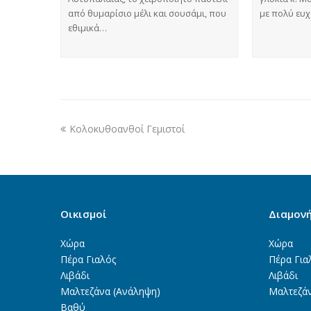
από θυμαρίσιο μέλι και σουσάμι, που
με πολύ ευ
εθιμικά…
Κολοκυθοανθοί Γεμιστοί
Οικισμοί
Διαμον
Χώρα
Χώρα
Πέρα Γιαλός
Πέρα Για
Λιβάδι
Λιβάδι
Μαλτεζάνα (Ανάληψη)
Μαλτεζά
Βαθύ