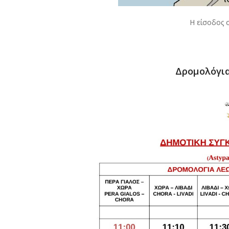
Η είσοδος 
Δρομολόγι