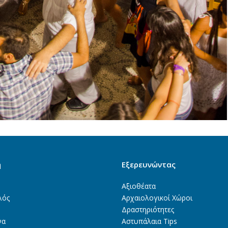
ή
Εξερευνώντας
Αξιοθέατα
λός
Αρχαιολογικοί Χώροι
Δραστηριότητες
να
Αστυπάλαια Tips