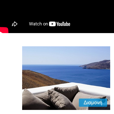
«Πεταλού
Εδώ θα βρ
Διαμονή,
που αποτυ