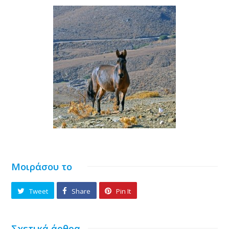
Μοιράσου το
Tweet
Share
Pin It
Σχετικά άρθρα