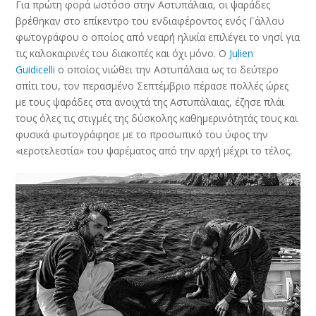
Για πρώτη φορά ωστόσο στην Αστυπάλαια, οι ψαράδες
βρέθηκαν στο επίκεντρο του ενδιαφέροντος ενός Γάλλου
φωτογράφου ο οποίος από νεαρή ηλικία επιλέγει το νησί για
τις καλοκαιρινές του διακοπές και όχι μόνο. Ο
Julien
Guidicelli
ο οποίος νιώθει την Αστυπάλαια ως το δεύτερο
σπίτι του, τον περασμένο Σεπτέμβριο πέρασε πολλές ώρες
με τους ψαράδες στα ανοιχτά της Αστυπάλαιας, έζησε πλάι
τους όλες τις στιγμές της δύσκολης καθημερινότητάς τους και
φυσικά φωτογράφησε με το προσωπικό του ύφος την
«ιεροτελεστία» του ψαρέματος από την αρχή μέχρι το τέλος.