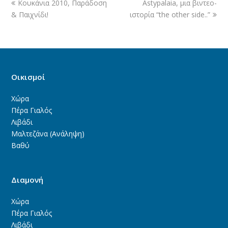
Κουκάνια 2010, Παράδοση
Astypalaia, μια βιντεο-
& Παιχνίδι!
ιστορία “the other side..”
Οικισμοί
Χώρα
Πέρα Γιαλός
Λιβάδι
Μαλτεζάνα (Ανάληψη)
Βαθύ
Διαμονή
Χώρα
Πέρα Γιαλός
Λιβάδι