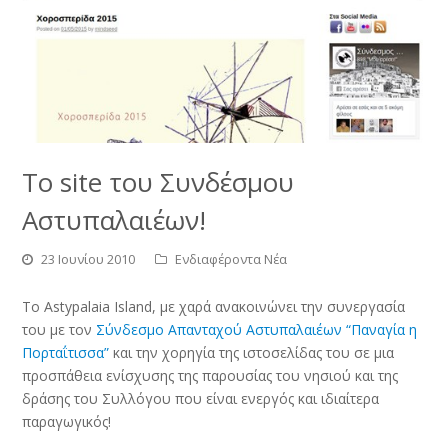
Το site του Συνδέσμου
Αστυπαλαιέων!
23 Ιουνίου 2010
Ενδιαφέροντα Νέα
Το Astypalaia Island, με χαρά ανακοινώνει την συνεργασία
του με τον
Σύνδεσμο Απανταχού Αστυπαλαιέων “Παναγία η
Πορταΐτισσα”
και την χορηγία της ιστοσελίδας του σε μια
προσπάθεια ενίσχυσης της παρουσίας του νησιού και της
δράσης του Συλλόγου που είναι ενεργός και ιδιαίτερα
παραγωγικός!