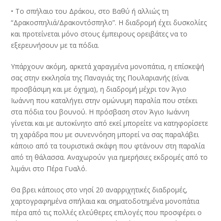
• Το σπήλαιο του Δράκου, στο Βαθύ ή αλλιώς τη
“Δρακοσπηλιά/Δρακοντόσπηλο”. Η διαδρομή έχει δυσκολίες
και προτείνεται μόνο στους έμπειρους ορειβάτες να το
εξερευνήσουν με τα πόδια.
Υπάρχουν ακόμη, αρκετά χαραγμένα μονοπάτια, η επίσκεψή
σας στην εκκλησία της Παναγιάς της Πουλαριανής (είναι
προσβάσιμη και με όχημα), η διαδρομή μέχρι τον Άγιο
Ιωάννη που καταλήγει στην ομώνυμη παραλία που στέκει
στα πόδια του βουνού. Η πρόσβαση στον Άγιο Ιωάννη
γίνεται και με αυτοκίνητο από εκεί μπορείτε να κατηφορίσετε
τη χαράδρα που με συνεννόηση μπορεί να σας παραλάβει
κάποιο από τα τουριστικά σκάφη που φτάνουν στη παραλία
από τη θάλασσα. Αναχωρούν για ημερήσιες εκδρομές από το
λιμάνι στο Πέρα Γυαλό.
Θα βρει κάποιος στο νησί 20 αναρριχητικές διαδρομές,
χαρτογραφημένα σπήλαια και σηματοδοτημένα μονοπάτια
πέρα από τις πολλές ελεύθερες επιλογές που προσφέρει ο