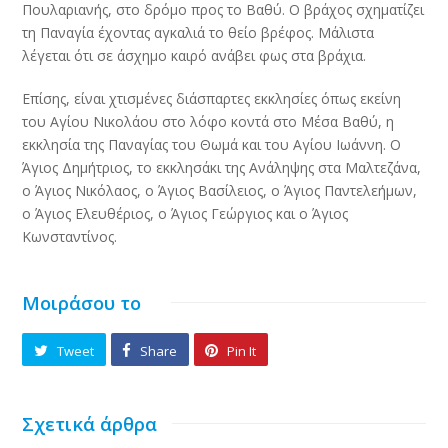
Πουλαριανής, στο δρόμο προς το Βαθύ. Ο βράχος σχηματίζει
τη Παναγία έχοντας αγκαλιά το θείο βρέφος. Μάλιστα
λέγεται ότι σε άσχημο καιρό ανάβει φως στα βράχια.
Επίσης, είναι χτισμένες διάσπαρτες εκκλησίες όπως εκείνη
του Αγίου Νικολάου στο λόφο κοντά στο Μέσα Βαθύ, η
εκκλησία της Παναγίας του Θωμά και του Αγίου Ιωάννη. Ο
Άγιος Δημήτριος, το εκκλησάκι της Ανάληψης στα Μαλτεζάνα,
ο Άγιος Νικόλαος, ο Άγιος Βασίλειος, ο Άγιος Παντελεήμων,
ο Άγιος Ελευθέριος, ο Άγιος Γεώργιος και ο Άγιος
Κωνσταντίνος.
Μοιράσου το
Tweet
Share
Pin It
Σχετικά άρθρα