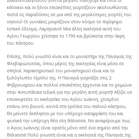
Δεκαπενταύγουστο γίνεται μεγάλο πανηγύρι και όλοι οι
κάτοικοι και οι ξένοι επισκέπτες γιορτάζουν ακολουθώντας
πιστά τις παραδόσεις σε μια από της μεγαλύτερες γιορτές του
νησιού! Οι γυναίκες μοιράζουν στον κόσμο το περίφημο
τοπικό έδεσμα, Λαμπριανό! Μια άλλη εκκλησιά αυτή του
Αγίου Γεωργίου χτίστηκε το 1790 και βρίσκεται στην άκρη
του Κάστρου.
Επίσης, πολύ γνωστό είναι και το μοναστήρι της Παναγιάς της
Φλεβαριώτισσας, όπου μέρος της εκκλησίας είναι μέσα σε
σπηλιά. Χαρακτηριστικό του μοναστηριού είναι και το
ξυλόγλυπτο τέμπλο της. Η Παναγιά γιορτάζει στις 2
Φεβρουαρίου και πολλοί επισκέπτες έρχονται και το χειμώνα
στην Αστυπάλαια ειδικά για την μεγάλη αυτή γιορτή! Αξίζει να
επισκεφτείτε το εκκλησάκι του Αγίου Ιωάννη, χτισμένο
επάνω στο βουνό, κοντά στα ερείπια του παλιού κάστρου,
θα μείνετε έκπληκτοι με τον υπέροχο καταρράκτη του και
φυσικά την υπέροχη θέα στη θάλασσα. Να αναφέρουμε πως
ο Άγιος Ιωάννης είναι ορατός μόνο από ένα σημείο από την
θάλασσα! Πολύ γνωστή είναι και η εκκλησιά της Παναγιάς της